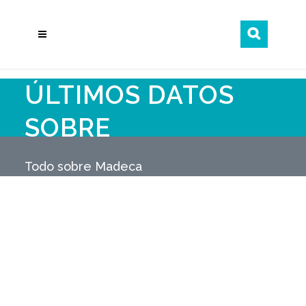
ÚLTIMOS DATOS
SOBRE
TRANSMISIÓN DE
Todo sobre Madeca
DERECHOS DE
PROPIEDAD EN LA
PROVINCIA DE
MÁLAGA,