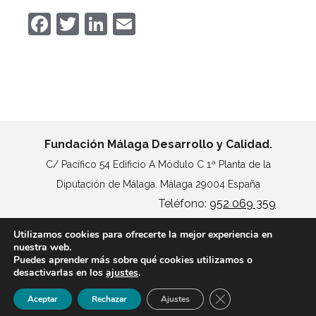
Facebook
Twitter
LinkedIn
Email
Fundación Málaga Desarrollo y Calidad.
C/ Pacífico 54 Edificio A Módulo C 1ª Planta de la
Diputación de Málaga. Málaga 29004 España
Teléfono:
952 069 359
Utilizamos cookies para ofrecerte la mejor experiencia en
MAPA DEL SITIO
nuestra web.
AVISO LEGAL
Puedes aprender más sobre qué cookies utilizamos o
POLÍTICA DE COOKIES
desactivarlas en los
ajustes
.
ACCESIBILIDAD
Cerrar el banner de 
Aceptar
Rechazar
Ajustes
© Copyright
Fundación Madeca