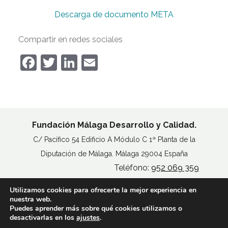
Descarga de documento META
Compartir en redes sociales
Facebook
Twitter
LinkedIn
Email
Fundación Málaga Desarrollo y Calidad.
C/ Pacífico 54 Edificio A Módulo C 1ª Planta de la
Diputación de Málaga. Málaga 29004 España
Teléfono:
952 069 359
Utilizamos cookies para ofrecerte la mejor experiencia en
MAPA DEL SITIO
nuestra web.
AVISO LEGAL
Puedes aprender más sobre qué cookies utilizamos o
POLÍTICA DE COOKIES
desactivarlas en los
ajustes
.
ACCESIBILIDAD