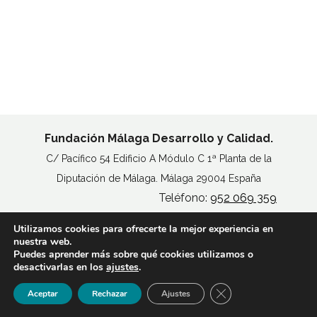
Fundación Málaga Desarrollo y Calidad.
C/ Pacífico 54 Edificio A Módulo C 1ª Planta de la
Diputación de Málaga. Málaga 29004 España
Teléfono:
952 069 359
Utilizamos cookies para ofrecerte la mejor experiencia en
MAPA DEL SITIO
nuestra web.
AVISO LEGAL
Puedes aprender más sobre qué cookies utilizamos o
POLÍTICA DE COOKIES
desactivarlas en los
ajustes
.
ACCESIBILIDAD
Cerrar el banner de 
Aceptar
Rechazar
Ajustes
© Copyright
Fundación Madeca