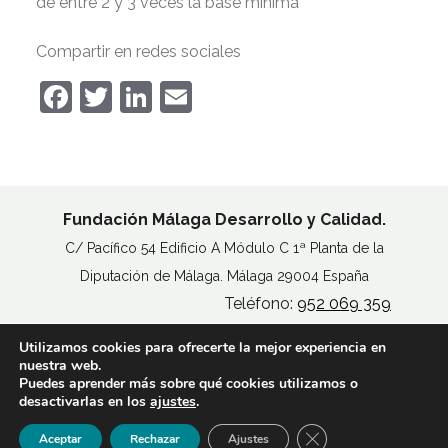
de entre 2 y 3 veces la base mínima
Compartir en redes sociales
Facebook
Twitter
LinkedIn
Email
Fundación Málaga Desarrollo y Calidad.
C/ Pacífico 54 Edificio A Módulo C 1ª Planta de la
Diputación de Málaga. Málaga 29004 España
Teléfono:
952 069 359
Utilizamos cookies para ofrecerte la mejor experiencia en
MAPA DEL SITIO
nuestra web.
AVISO LEGAL
Puedes aprender más sobre qué cookies utilizamos o
POLÍTICA DE COOKIES
desactivarlas en los
ajustes
.
ACCESIBILIDAD
Cerrar el banner de 
Aceptar
Rechazar
Ajustes