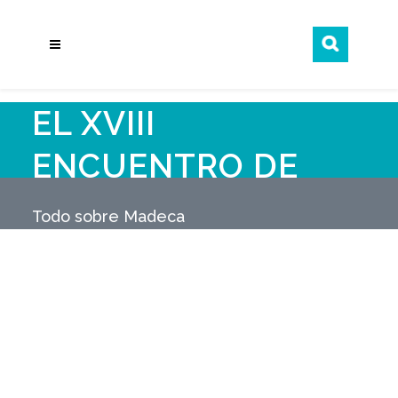
EL XVIII
ENCUENTRO DE
PLANES
Todo sobre Madeca
ESTRATÉGICOS
URBANOS Y
TERRITORIALES
REÚNE A 20