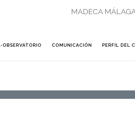
MADECA MÁLAGA
A-OBSERVATORIO
COMUNICACIÓN
PERFIL DEL
TEGRAL, A DEBATE EN 
LES PARA EL VII FORO