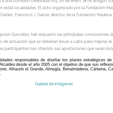
 a una comisión celebrada hoy, 26 de enero, en el antiguo Ed
en estas localidades. El acto organizado por la Fundación M
Ciedes, Francisco J. García, director de la Fundación Madeca 
ción González, han expuesto las principales conclusiones d
s de actuación que se deberían llevar a cabo para mejorar el
es participantes han ofrecido sus aportaciones que serán incl
dades responsables de diseñar los planes estratégicos de 
Alcaldes desde el año 2005 con el objetivo de que sus reflexio
Torre, Alhaurín el Grande, Almogía, Benalmádena, Cártama, C
.
Galería de imágenes