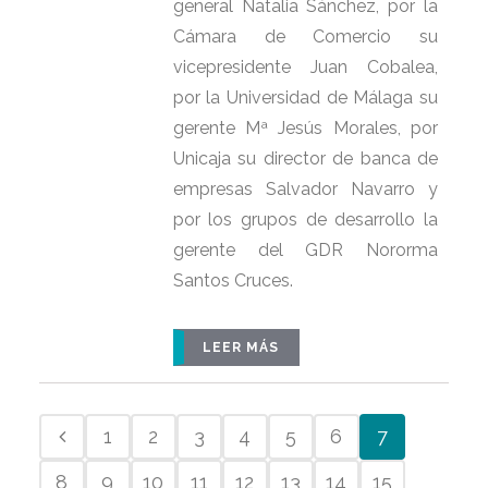
general Natalia Sánchez, por la
Cámara de Comercio su
vicepresidente Juan Cobalea,
por la Universidad de Málaga su
gerente Mª Jesús Morales, por
Unicaja su director de banca de
empresas Salvador Navarro y
por los grupos de desarrollo la
gerente del GDR Nororma
Santos Cruces.
LEER MÁS
1
2
3
4
5
6
7
8
9
10
11
12
13
14
15