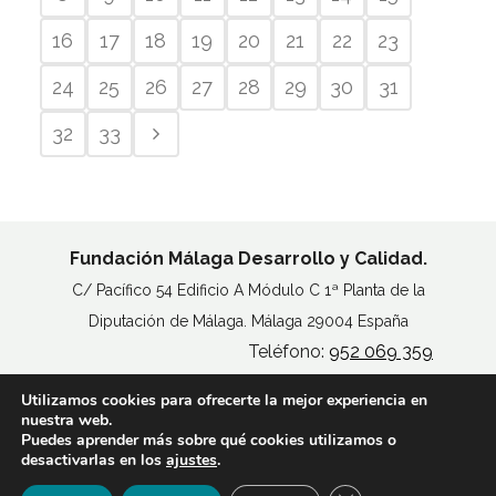
16
17
18
19
20
21
22
23
24
25
26
27
28
29
30
31
32
33
Fundación Málaga Desarrollo y Calidad.
C/ Pacífico 54 Edificio A Módulo C 1ª Planta de la
Diputación de Málaga. Málaga 29004 España
Teléfono:
952 069 359
Utilizamos cookies para ofrecerte la mejor experiencia en
MAPA DEL SITIO
nuestra web.
AVISO LEGAL
Puedes aprender más sobre qué cookies utilizamos o
POLÍTICA DE COOKIES
desactivarlas en los
ajustes
.
ACCESIBILIDAD