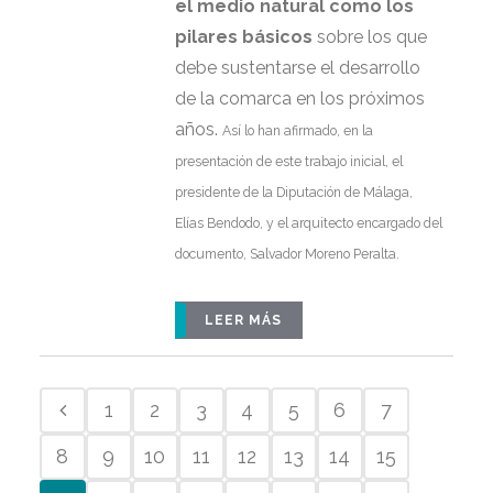
el medio natural como los
pilares básicos
sobre los que
debe sustentarse el desarrollo
de la comarca en los próximos
años.
Así lo han afirmado, en la
presentación de este trabajo inicial, el
presidente de la Diputación de Málaga,
Elías Bendodo, y el arquitecto encargado del
documento, Salvador Moreno Peralta.
LEER MÁS
1
2
3
4
5
6
7
8
9
10
11
12
13
14
15