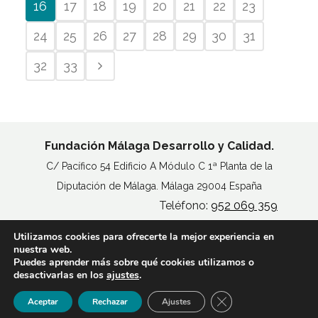
16
17
18
19
20
21
22
23
24
25
26
27
28
29
30
31
32
33
Fundación Málaga Desarrollo y Calidad.
C/ Pacífico 54 Edificio A Módulo C 1ª Planta de la
Diputación de Málaga. Málaga 29004 España
Teléfono:
952 069 359
Utilizamos cookies para ofrecerte la mejor experiencia en
MAPA DEL SITIO
nuestra web.
AVISO LEGAL
Puedes aprender más sobre qué cookies utilizamos o
POLÍTICA DE COOKIES
desactivarlas en los
ajustes
.
ACCESIBILIDAD
Cerrar el banner de 
Aceptar
Rechazar
Ajustes
© Copyright
Fundación Madeca