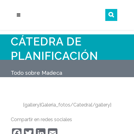
CÁTEDRA DE
PLANIFICACIÓN
ESTRATÉGICA
Todo sobre Madeca
TERRITORIAL Y
GOBERNANZA
{gallery}Galeria_fotos/Catedra{/gallery}
LOCAL
Compartir en redes sociales
Facebook
Twitter
LinkedIn
Email