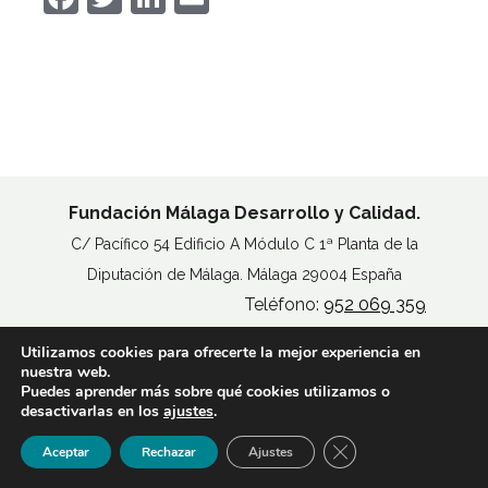
Fundación Málaga Desarrollo y Calidad.
C/ Pacífico 54 Edificio A Módulo C 1ª Planta de la
Diputación de Málaga. Málaga 29004 España
Teléfono:
952 069 359
Utilizamos cookies para ofrecerte la mejor experiencia en
MAPA DEL SITIO
nuestra web.
AVISO LEGAL
Puedes aprender más sobre qué cookies utilizamos o
POLÍTICA DE COOKIES
desactivarlas en los
ajustes
.
ACCESIBILIDAD
Cerrar el banner de 
Aceptar
Rechazar
Ajustes
© Copyright
Fundación Madeca